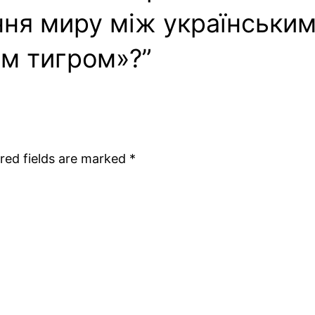
ня миру між українським
м тигром»?”
red fields are marked
*