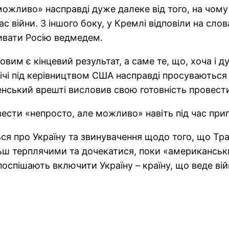
можливо» насправді дуже далеке від того, на чому
ас війни. З іншого боку, у Кремлі відповіли на сл
ивати Росію ведмедем.
вим є кінцевий результат, а саме те, що, хоча і ду
річі під керівництвом США насправді просуваються
енський врешті висловив свою готовність провест
овести «непросто, але можливо» навіть під час при
ся про Україну та звинувачення щодо того, що Тра
ьш терплячими та дочекатися, поки «американськи
, поспішають включити Україну – країну, що веде ві