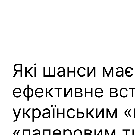
Skip
to
content
Які шанси ма
ефективне вс
українським «
«паперовим т