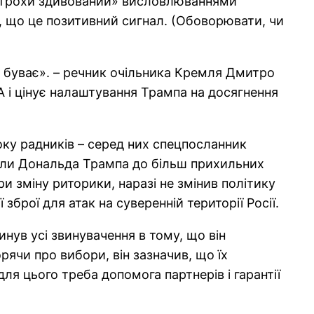
трохи здивований» висловлюваннями
в, що це позитивний сигнал. (Обоворювати, чи
не буває». – речник очільника Кремля Дмитро
А і цінує налаштування Трампа на досягнення
боку радників – серед них спецпосланник
или Дональда Трампа до більш прихильних
и зміну риторики, наразі не змінив політику
брої для атак на суверенній території Росії.
инув усі звинувачення в тому, що він
орячи про вибори, він зазначив, що їх
ля цього треба допомога партнерів і гарантії