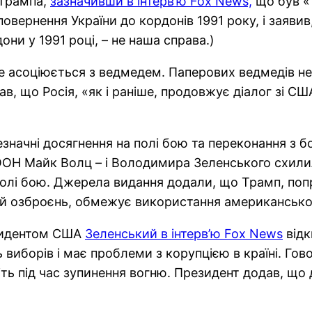
 Трампа,
зазначивши в інтерв’ю Fox News,
що був «
вернення України до кордонів 1991 року, і заяви
ни у 1991 році, – не наша справа.)
льше асоціюється з ведмедем. Паперових ведмедів 
в, що Росія, «як і раніше, продовжує діалог зі СШ
незначні досягнення на полі бою та переконання з 
 ООН Майк Волц – і Володимира Зеленського схил
полі бою. Джерела видання додали, що Трамп, попр
їй озброєнь, обмежує використання американської з
езидентом США
Зеленський в інтерв’ю Fox News
відк
 виборів і має проблеми з корупцією в країні. Гов
ь під час зупинення вогню. Президент додав, що д