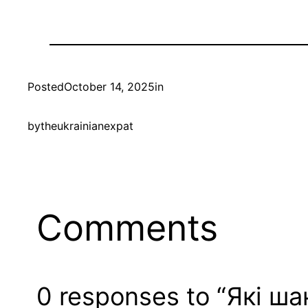
Posted
October 14, 2025
in
by
theukrainianexpat
Comments
0 responses to “Які 