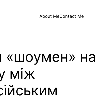
About Me
Contact Me
й «шоумен» на
у між
сійським