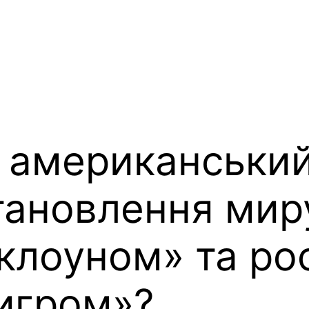
є американськи
тановлення мир
клоуном» та ро
игром»?