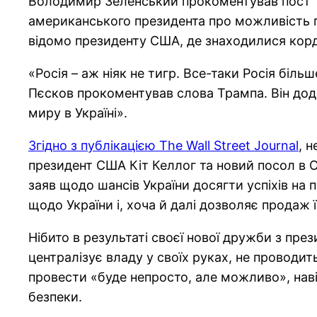
Володимир Зеленський прокоментував пост
американського президента про можливість по
відомо президенту США, де знаходилися кордо
«Росія – аж ніяк не тигр. Все-таки Росія бі
Пєсков прокоментував слова Трампа. Він дода
миру в Україні».
Згідно з публікацією The Wall Street Journal
, 
президент США Кіт Келлог та новий посол в
заяв щодо шансів України досягти успіхів на 
щодо України і, хоча й далі дозволяє продаж 
Нібито в результаті своєї нової дружби з пр
централізує владу у своїх руках, не проводить
провести «буде непросто, але можливо», навіт
безпеки.