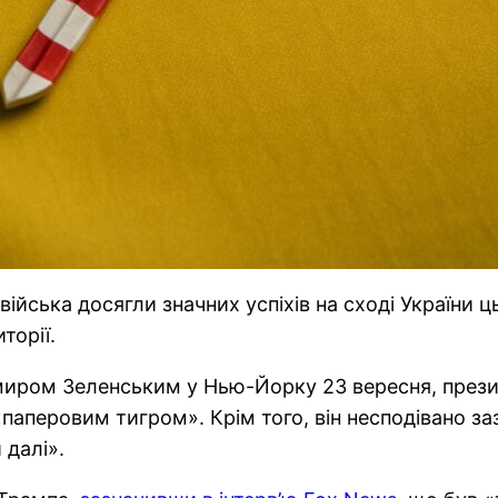
війська досягли значних успіхів на сході України ц
торії.
имиром Зеленським у Нью-Йорку 23 вересня, през
її «паперовим тигром». Крім того, він несподівано 
 далі».